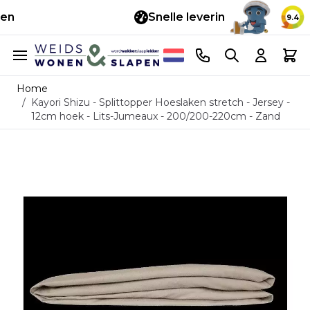
Snelle levering
14 d
9.4
Ga naar de inhoud
Telefoonnummer
Search
Cart
Home
/
Kayori Shizu - Splittopper Hoeslaken stretch - Jersey -
12cm hoek - Lits-Jumeaux - 200/200-220cm - Zand