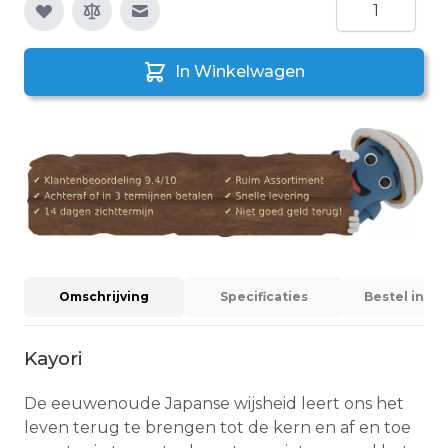
Aantal
E-mail naar een vriend
In Winkelwagen
Omschrijving
Specificaties
Bestel info
Kayori
De eeuwenoude Japanse wijsheid leert ons het
leven terug te brengen tot de kern en af en toe