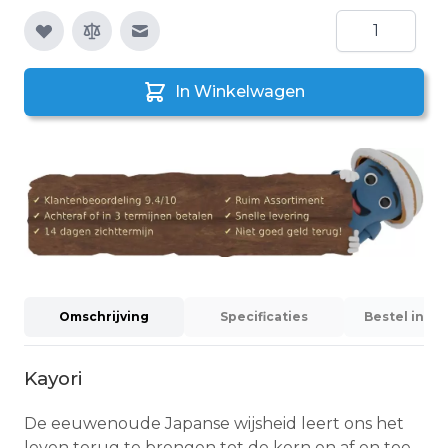
Aantal
E-mail naar een vriend
In Winkelwagen
Omschrijving
Specificaties
Bestel info
Kayori
De eeuwenoude Japanse wijsheid leert ons het
leven terug te brengen tot de kern en af en toe