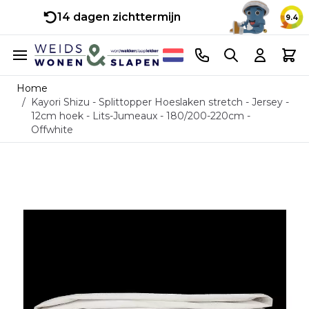
14 dagen zichttermijn
9.4
Ga naar de inhoud
Telefoonnummer
Search
Cart
Home
/
Kayori Shizu - Splittopper Hoeslaken stretch - Jersey -
12cm hoek - Lits-Jumeaux - 180/200-220cm -
Offwhite