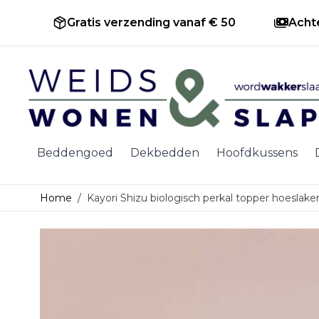
Gratis verzending vanaf € 50
Acht
Ga naar de inhoud
Beddengoed
Dekbedden
Hoofdkussens
Home
/
Kayori Shizu biologisch perkal topper hoeslaken