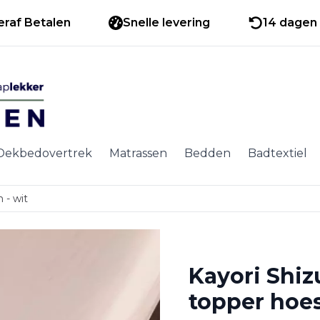
eraf Betalen
Snelle levering
14 dagen 
Dekbedovertrek
Matrassen
Bedden
Badtextiel
 - wit
Kayori Shiz
topper hoes