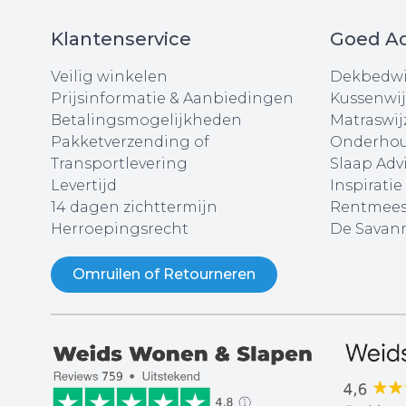
Klantenservice
Goed Ad
Veilig winkelen
Dekbedwi
Prijsinformatie & Aanbiedingen
Kussenwij
Betalingsmogelijkheden
Matraswij
Pakketverzending of
Onderhou
Transportlevering
Slaap Adv
Levertijd
Inspiratie
14 dagen zichttermijn
Rentmees
Herroepingsrecht
De Savann
Omruilen of Retourneren