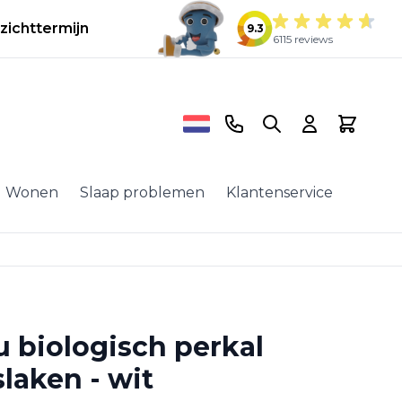
zichttermijn
9.3
6115 reviews
Telefoonnummer
Search
Cart
Wonen
Slaap problemen
Klantenservice
u biologisch perkal
laken - wit