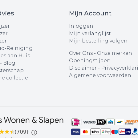
vies
Mijn Account
jzer
Inloggen
zer
Mijn verlanglijst
zer
Mijn bestelling volgen
d-Reiniging
Over Ons
-
Onze merken
ies aan Huis
Openingstijden
 - Blog
Disclaimer
-
Privacyverklar
terschap
Algemene voorwaarden
e collectie