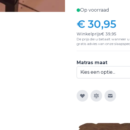
Op voorraad
€ 30,95
Vanaf:
Winkelprijs
€ 39,95
De prijs die u betaalt wanneer u d
gratis advies van onze slaapspeci
Matras maat
E-mail n