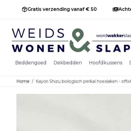
Gratis verzending vanaf € 50
Acht
Ga naar de inhoud
Beddengoed
Dekbedden
Hoofdkussens
Home
/
Kayori Shizu biologisch perkal hoeslaken - offw