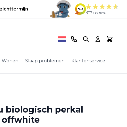
zichttermijn
9.3
6117 reviews
Telefoonnummer
Search
Cart
Wonen
Slaap problemen
Klantenservice
u biologisch perkal
 offwhite