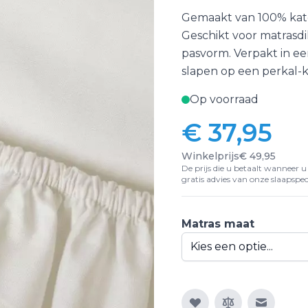
Gemaakt van 100% kat
Geschikt voor matrasdi
pasvorm. Verpakt in ee
slapen op een perkal-
Op voorraad
€ 37,95
Vanaf:
Winkelprijs
€ 49,95
De prijs die u betaalt wanneer u d
gratis advies van onze slaapspeci
Matras maat