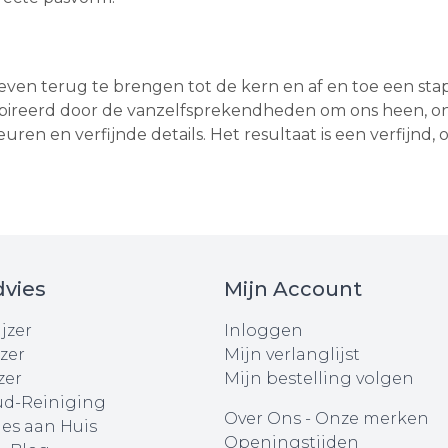
ven terug te brengen tot de kern en af en toe een stapj
ïnspireerd door de vanzelfsprekendheden om ons heen,
kleuren en verfijnde details. Het resultaat is een verfijnd
vies
Mijn Account
jzer
Inloggen
zer
Mijn verlanglijst
zer
Mijn bestelling volgen
d-Reiniging
Over Ons
-
Onze merken
ies aan Huis
Openingstijden