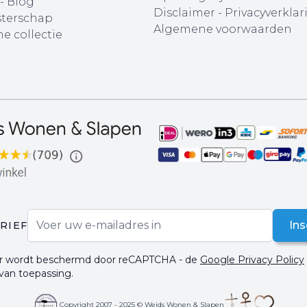
 - Blog
Disclaimer
-
Privacyverklar
terschap
Algemene voorwaarden
e collectie
E-mail adres
Ins
RIEF
ier wordt beschermd door reCAPTCHA - de
Google Privacy Policy
 van toepassing.
Copyright 2007 - 2025 © Weids Wonen & Slapen