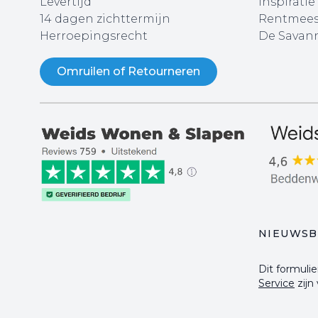
Levertijd
Inspiratie
14 dagen zichttermijn
Rentmees
Herroepingsrecht
De Savann
Omruilen of Retourneren
NIEUWSB
Dit formul
Service
zijn