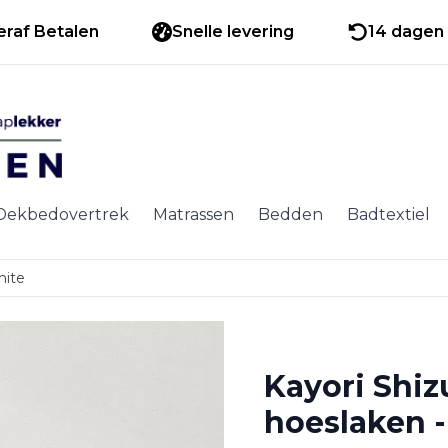
eraf Betalen
Snelle levering
14 dagen 
Dekbedovertrek
Matrassen
Bedden
Badtextiel
hite
Kayori Shiz
hoeslaken -