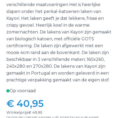
verschillende maatvoeringen Het is heerlijke
slapen onder het perkal-katoenen laken van
Kayori. Het laken geeft je dat lekkere, frisse en
crispy gevoel. Heerlijk koel in de warme
zomernachten. De lakens van Kayori zijn gemaakt
van biologisch katoen, met officiële GOTS
certificering. De laken zijn afgewerkt met een
mooie 4cm rand aan de bovenkant. De laken zijn
beschikbaar in 3 verschillende maten; 160x260,
240x280 en 270x280. De lakens van Kayori zijn
gemaakt in Portugal en worden geleverd in een
prachtige verpakking gemaakt van de eigen stof.
Op voorraad
€ 40,95
Vanaf:
Winkelprijs
€ 49,95
De prijs die u betaalt wanneer u dit artikel bij ons in de winkel