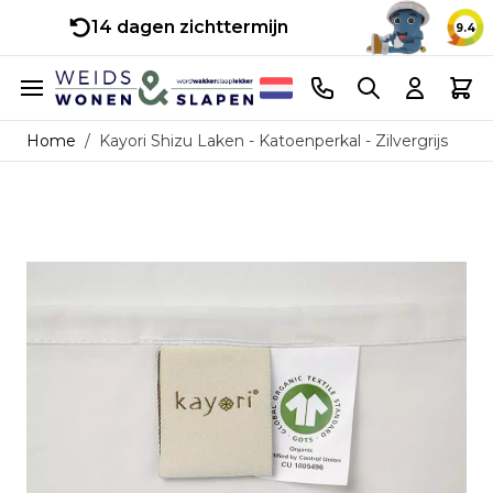
14 dagen zichttermijn
9.4
Ga naar de inhoud
Telefoonnummer
Search
Cart
Home
/
Kayori Shizu Laken - Katoenperkal - Zilvergrijs