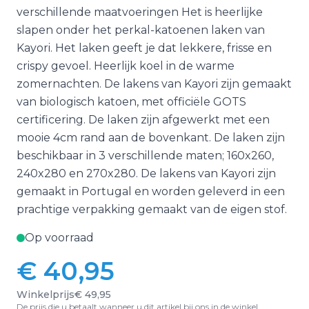
verschillende maatvoeringen Het is heerlijke
slapen onder het perkal-katoenen laken van
Kayori. Het laken geeft je dat lekkere, frisse en
crispy gevoel. Heerlijk koel in de warme
zomernachten. De lakens van Kayori zijn gemaakt
van biologisch katoen, met officiële GOTS
certificering. De laken zijn afgewerkt met een
mooie 4cm rand aan de bovenkant. De laken zijn
beschikbaar in 3 verschillende maten; 160x260,
240x280 en 270x280. De lakens van Kayori zijn
gemaakt in Portugal en worden geleverd in een
prachtige verpakking gemaakt van de eigen stof.
Op voorraad
€ 40,95
Vanaf:
Winkelprijs
€ 49,95
De prijs die u betaalt wanneer u dit artikel bij ons in de winkel