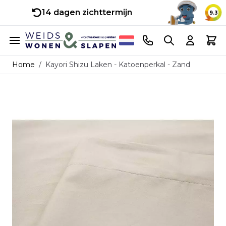
14 dagen zichttermijn
9.3
Ga naar de inhoud
Telefoonnummer
Search
Cart
Home
/
Kayori Shizu Laken - Katoenperkal - Zand