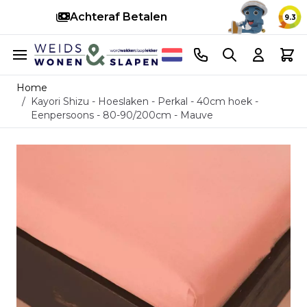
Achteraf Betalen
Snell
9.3
Ga naar de inhoud
Telefoonnummer
Search
Cart
Home
/
Kayori Shizu - Hoeslaken - Perkal - 40cm hoek -
Eenpersoons - 80-90/200cm - Mauve