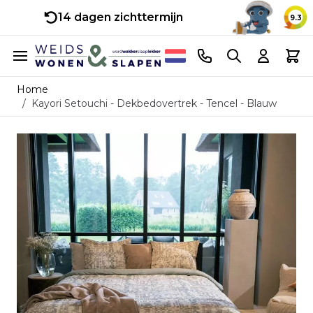
14 dagen zichttermijn
9.3
Ga naar de inhoud
Telefoonnummer
Search
Cart
Home
/
Kayori Setouchi - Dekbedovertrek - Tencel - Blauw