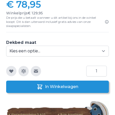
€ 78,95
Vanaf:
Winkelprijs
€ 129,95
De prijs die u betaalt wanneer u dit artikel bij ons in de winkel
koopt. Dit is dan uiteraard inclusief gratis advies van onze
slaapspecialisten.
Dekbed maat
Aantal
E-mail naar een vriend
In Winkelwagen