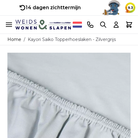
14 dagen zichttermijn
9.3
Ga naar de inhoud
Telefoonnummer
Search
Cart
Home
/
Kayori Saiko Topperhoeslaken - Zilvergrijs