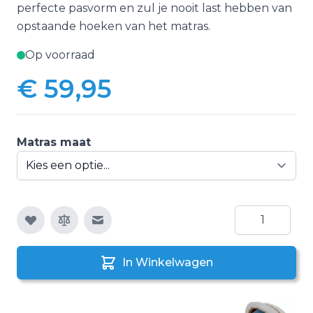
perfecte pasvorm en zul je nooit last hebben van
opstaande hoeken van het matras.
Op voorraad
€ 59,95
Vanaf:
Matras maat
Aantal
E-mail naar een vriend
In Winkelwagen