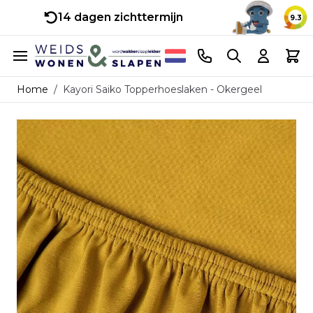
14 dagen zichttermijn
9.3
Ga naar de inhoud
Telefoonnummer
Search
Cart
Home
/
Kayori Saiko Topperhoeslaken - Okergeel