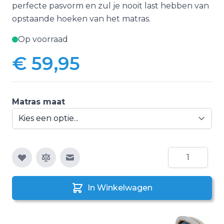
perfecte pasvorm en zul je nooit last hebben van
opstaande hoeken van het matras.
Op voorraad
€ 59,95
Vanaf:
Matras maat
Aantal
E-mail naar een vriend
In Winkelwagen