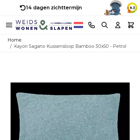
14 dagen zichttermijn
9.3
Ga naar de inhoud
Telefoonnummer
Search
Cart
Home
/
Kayori Sagano Kussensloop Bamboo 30x50 - Petrol