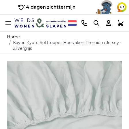
14 dagen zichttermijn
9.3
Ga naar de inhoud
Telefoonnummer
Search
Cart
Home
/
Kayori Kyoto Splittopper Hoeslaken Premium Jersey -
Zilvergrijs