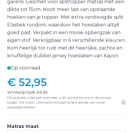
garens. Geschikt voor splittopper matras met een
dikte tot 15cm. Nooit meer last van opstaande
hoeken van je topper. Met extra verstevigde split
Elastiek rondom, waardoor het hoeslaken altijd
goed past. Verpakt in een mooie opbergzak van
eigen stof. Verkrijgbaar in 6 verschillende kleuren.
Kom heerlijk tot rust met dit heerlijke, zachte en
knuffelige dubbel-jersey hoeslaken van Kayori.
Op voorraad
€ 52,95
Vanaf:
Winkelprijs
€ 69,95
De prijs die u betaalt wanneer u dit artikel bij ons in de winkel
koopt. Dit is dan uiteraard inclusief gratis advies van onze
slaapspecialisten.
Matras maat