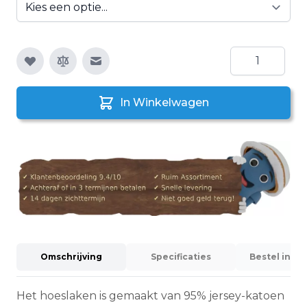
Aantal
E-mail naar een vriend
In Winkelwagen
Omschrijving
Specificaties
Bestel info
Het hoeslaken is gemaakt van 95% jersey-katoen