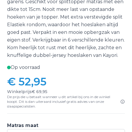
garens. Geschikt voor splittopper matras met een
dikte tot 15cm. Nooit meer last van opstaande
hoeken van je topper. Met extra verstevigde split
Elastiek rondom, waardoor het hoeslaken altijd
goed past. Verpakt in een mooie opbergzak van
eigen stof. Verkrijgbaar in 6 verschillende kleuren.
Kom heerlijk tot rust met dit heerlijke, zachte en
knuffelige dubbel-jersey hoeslaken van Kayori.
Op voorraad
€ 52,95
Vanaf:
Winkelprijs
€ 69,95
De prijs die u betaalt wanneer u dit artikel bij ons in de winkel
koopt. Dit is dan uiteraard inclusief gratis advies van onze
slaapspecialisten.
Matras maat