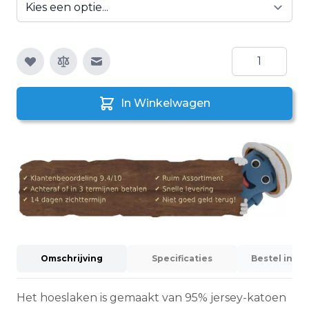
Aantal
E-mail naar een vriend
In Winkelwagen
Omschrijving
Specificaties
Bestel info
Het hoeslaken is gemaakt van 95% jersey-katoen