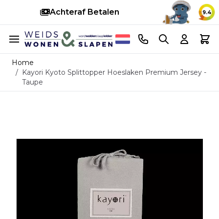
Achteraf Betalen
S
9.4
Ga naar de inhoud
Telefoonnummer
Search
Cart
Home
/
Kayori Kyoto Splittopper Hoeslaken Premium Jersey -
Taupe