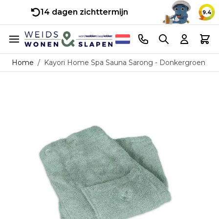
14 dagen zichttermijn
9.4
Ga naar de inhoud
Telefoonnummer
Search
Cart
Home
/
Kayori Home Spa Sauna Sarong - Donkergroen