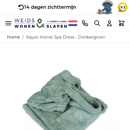
14 dagen zichttermijn
9.3
Ga naar de inhoud
Telefoonnummer
Search
Cart
Home
/
Kayori Home Spa Dress - Donkergroen