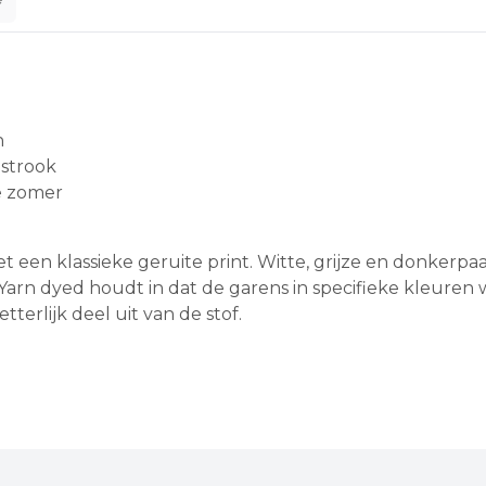
n
pstrook
de zomer
n klassieke geruite print. Witte, grijze en donkerpaarse
Yarn dyed houdt in dat de garens in specifieke kleuren
erlijk deel uit van de stof.