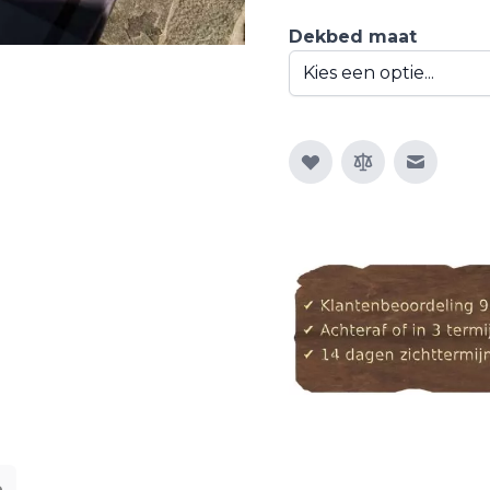
Dekbed maat
E-mail n
e