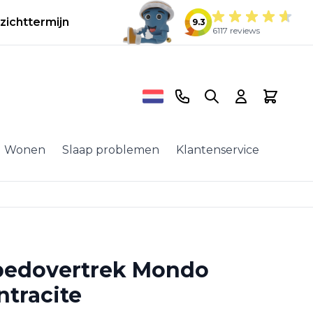
zichttermijn
9.3
6117 reviews
Telefoonnummer
Search
Cart
Wonen
Slaap problemen
Klantenservice
bedovertrek Mondo
ntracite