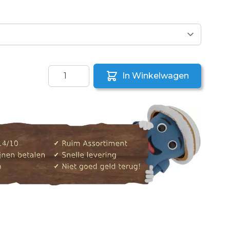
Aantal
In Winkelwagen
aar een vriend