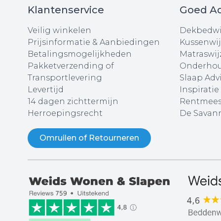
Klantenservice
Goed Ad
Veilig winkelen
Dekbedwi
Prijsinformatie & Aanbiedingen
Kussenwij
Betalingsmogelijkheden
Matraswij
Pakketverzending of
Onderhou
Transportlevering
Slaap Adv
Levertijd
Inspiratie
14 dagen zichttermijn
Rentmees
Herroepingsrecht
De Savann
Omruilen of Retourneren