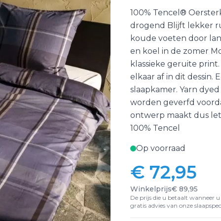
100% Tencel® Oerster
drogend Blijft lekker 
koude voeten door lan
en koel in de zomer M
klassieke geruite print
elkaar af in dit dessin
slaapkamer. Yarn dyed 
worden geverfd voord
ontwerp maakt dus lett
100% Tencel
Op voorraad
€ 72,95
Vanaf:
Winkelprijs
€ 89,95
De prijs die u betaalt wanneer u d
gratis advies van onze slaapspeci