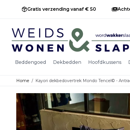
Gratis verzending vanaf € 50
Acht
Ga naar de inhoud
Beddengoed
Dekbedden
Hoofdkussens
Home
/
Kayori dekbedovertrek Mondo Tencel© - Antra