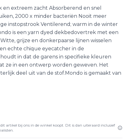
k en extreem zacht Absorberend en snel
ruiken, 2000 x minder bacteriën Nooit meer
ge instopstrook Ventilerend; warm in de winter
ondo is een yarn dyed dekbedovertrek met een
. Witte, grijze en donkerpaarse lijnen wisselen
. Een echte chique eyecatcher in de
houdt in dat de garens in specifieke kleuren
at ze in een ontwerp worden geweven. Het
erlijk deel uit van de stof.Mondo is gemaakt van
it artikel bij ons in de winkel koopt. Dit is dan uiteraard inclusief
alisten.