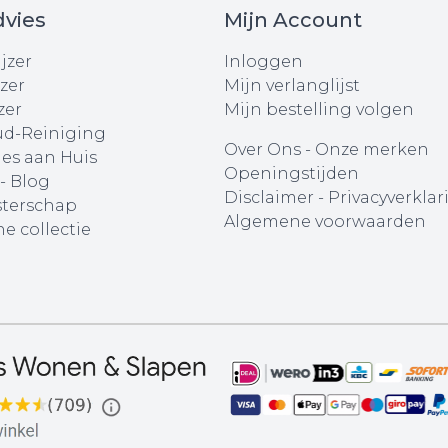
vies
Mijn Account
jzer
Inloggen
zer
Mijn verlanglijst
zer
Mijn bestelling volgen
d-Reiniging
Over Ons
-
Onze merken
ies aan Huis
Openingstijden
 - Blog
Disclaimer
-
Privacyverklar
terschap
Algemene voorwaarden
e collectie