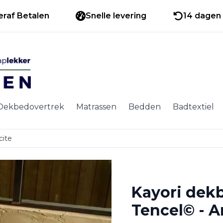
eraf Betalen
Snelle levering
14 dagen 
Dekbedovertrek
Matrassen
Bedden
Badtextiel
cite
Kayori dek
Tencel© - A