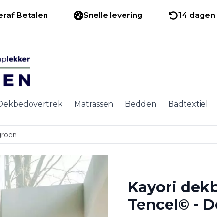
eraf Betalen
Snelle levering
14 dagen 
Dekbedovertrek
Matrassen
Bedden
Badtextiel
groen
Kayori dek
Tencel© - 