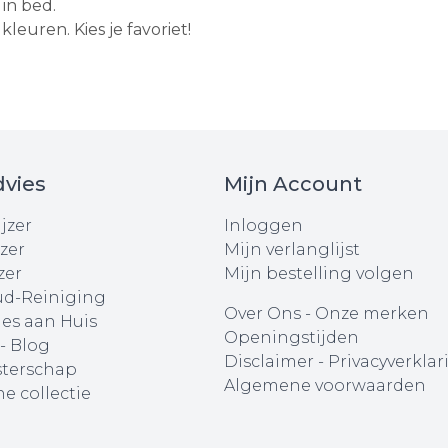
 in bed.
kleuren. Kies je favoriet!
vies
Mijn Account
jzer
Inloggen
zer
Mijn verlanglijst
zer
Mijn bestelling volgen
d-Reiniging
Over Ons
-
Onze merken
ies aan Huis
Openingstijden
 - Blog
Disclaimer
-
Privacyverklar
terschap
Algemene voorwaarden
e collectie