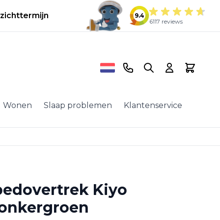
zichttermijn
9.4
6117 reviews
Telefoonnummer
Search
Cart
Wonen
Slaap problemen
Klantenservice
bedovertrek Kiyo
Donkergroen