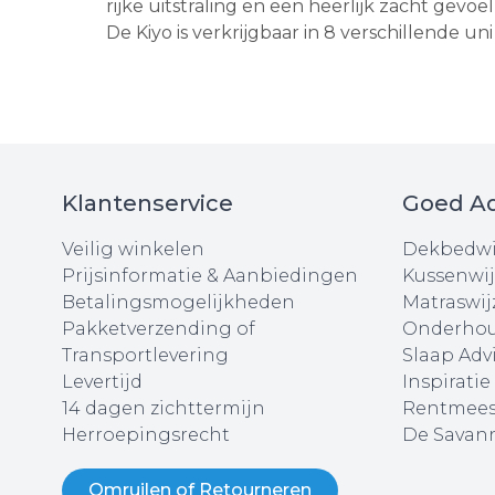
rijke uitstraling en een heerlijk zacht gevoel
De Kiyo is verkrijgbaar in 8 verschillende uni 
Klantenservice
Goed Ad
Veilig winkelen
Dekbedwi
Prijsinformatie & Aanbiedingen
Kussenwij
Betalingsmogelijkheden
Matraswij
Pakketverzending of
Onderhou
Transportlevering
Slaap Adv
Levertijd
Inspiratie
14 dagen zichttermijn
Rentmees
Herroepingsrecht
De Savann
Omruilen of Retourneren