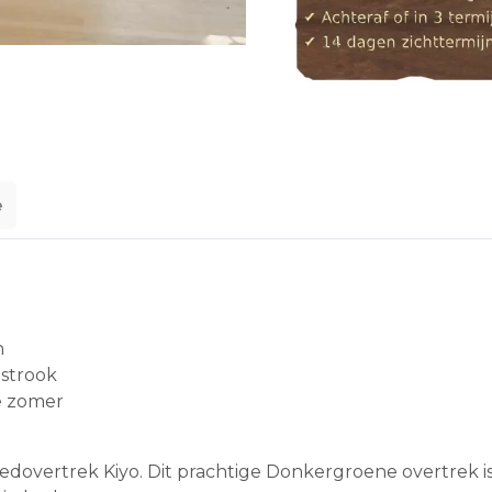
e
n
pstrook
de zomer
edovertrek Kiyo. Dit prachtige Donkergroene overtrek i