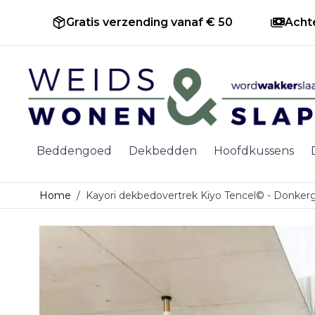
Gratis verzending vanaf € 50
Acht
Ga naar de inhoud
Beddengoed
Dekbedden
Hoofdkussens
Home
/
Kayori dekbedovertrek Kiyo Tencel© - Donker