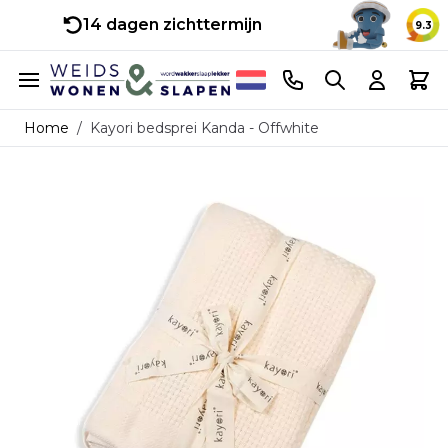
14 dagen zichttermijn
9.3
Ga naar de inhoud
Telefoonnummer
Search
Cart
Home
/
Kayori bedsprei Kanda - Offwhite