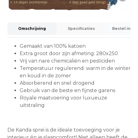
Omschrijving
Specificaties
Bestel info
Gemaakt van 100% katoen
Extra groot door zijn afmeting: 280x250
Vrij van nare chemicaliën en pesticiden
Temperatuur regulerend: warm in de winter
en koud in de zomer
Absorberend en snel drogend
Gebruik van de beste en fijnste garens
Royale maatvoering voor luxueuze
uitstraling
De Kanda sprei is de ideale toevoeging voor je
interieur én je slaapcomfort! Niet alleen heeft de