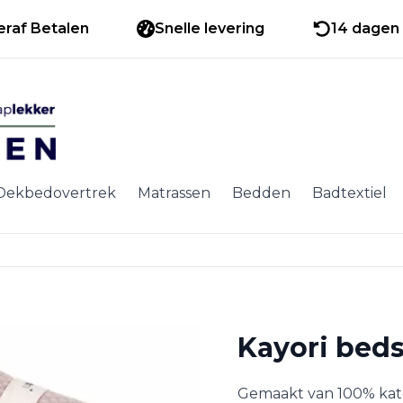
eraf Betalen
Snelle levering
14 dagen 
Dekbedovertrek
Matrassen
Bedden
Badtextiel
Kayori bed
Gemaakt van 100% katoe