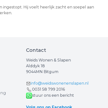
ngestopt. Hij voelt heerlijk zacht en soepel aan
merken.
Contact
Weids Wonen & Slapen
Alddyk 18
9044MN Bitgum
info@weidswonenenslapen.nl
0031 ‪58 799 2016‬
ing
stuur ons een bericht
Volg ons op Facebook