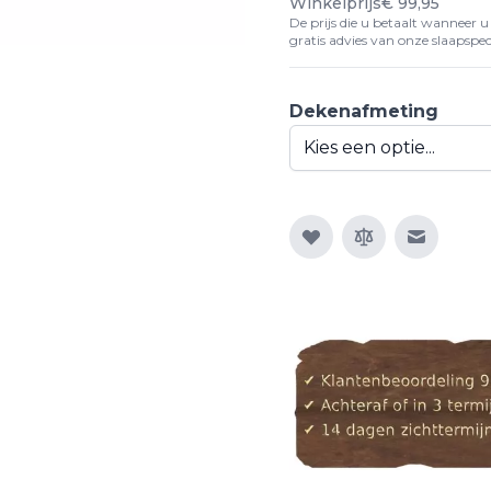
Winkelprijs
€ 99,95
De prijs die u betaalt wanneer u d
gratis advies van onze slaapspeci
Dekenafmeting
E-mail n