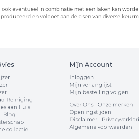
 ook eventueel in combinatie met een laken kan worden i
 geproduceerd en voldoet aan de eisen van diverse keur
vies
Mijn Account
jzer
Inloggen
zer
Mijn verlanglijst
zer
Mijn bestelling volgen
d-Reiniging
Over Ons
-
Onze merken
ies aan Huis
Openingstijden
 - Blog
Disclaimer
-
Privacyverklar
terschap
Algemene voorwaarden
e collectie