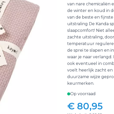
van nare chemicaliën 
de winter en koud in 
van de beste en fijns
uitstraling De Kanda spr
slaapcomfort! Niet all
zachte uitstraling, doo
temperatuur regulerend
de sprei te slapen en i
waar je naar verlangd.
ook eventueel in combi
voelt heerlijk zacht en
duurzame wijze geprod
keurmerken.
Op voorraad
€ 80,95
Vanaf: