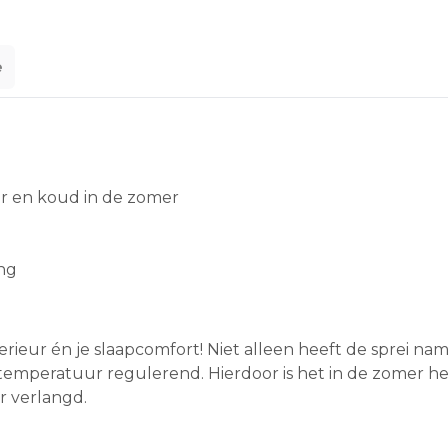
e
r en koud in de zomer
ing
erieur én je slaapcomfort! Niet alleen heeft de sprei nam
temperatuur regulerend. Hierdoor is het in de zomer hee
ar verlangd.