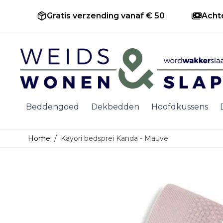
Gratis verzending vanaf € 50
Acht
Ga naar de inhoud
Beddengoed
Dekbedden
Hoofdkussens
Home
/
Kayori bedsprei Kanda - Mauve