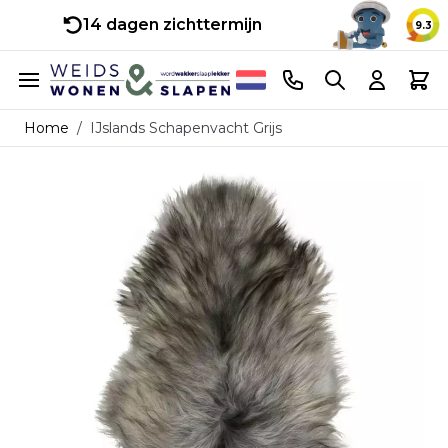
14 dagen zichttermijn
9.3
Ga naar de inhoud
Telefoonnummer
Search
Cart
Home
/
IJslands Schapenvacht Grijs