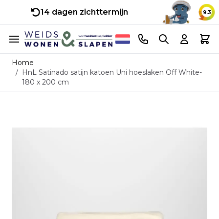
14 dagen zichttermijn
9.3
Ga naar de inhoud
Telefoonnummer
Search
Cart
Home
/
HnL Satinado satijn katoen Uni hoeslaken Off White-
180 x 200 cm