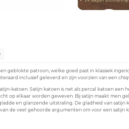
e
en geblokte patroon, welke goed past in klassiek inger
eraard inclusief geleverd en zijn voorzien van een chi
jn-katoen. Satijn katoen is net als percal katoen een he
icht op elkaar worden geweven. Bij satijn maakt men g
 gladde en glanzende uitstraling. De gladheid van satijn
een van de veel gehoorde argumenten om voor een satijn