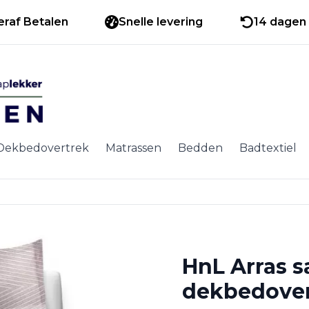
eraf Betalen
Snelle levering
14 dagen 
Dekbedovertrek
Matrassen
Bedden
Badtextiel
HnL Arras s
dekbedover