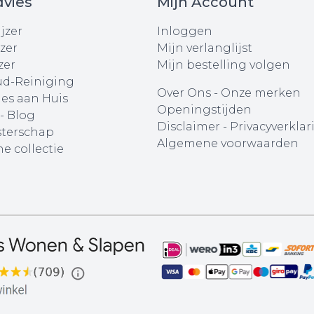
vies
Mijn Account
jzer
Inloggen
zer
Mijn verlanglijst
zer
Mijn bestelling volgen
d-Reiniging
Over Ons
-
Onze merken
ies aan Huis
Openingstijden
 - Blog
Disclaimer
-
Privacyverklar
terschap
Algemene voorwaarden
e collectie