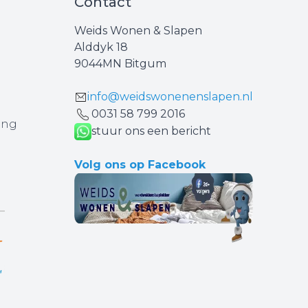
Contact
Weids Wonen & Slapen
Alddyk 18
9044MN Bitgum
info@weidswonenenslapen.nl
0031 ‪58 799 2016‬
ing
stuur ons een bericht
Volg ons op Facebook