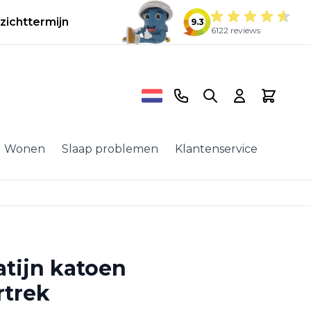
zichttermijn
9.3
6122 reviews
Telefoonnummer
Search
Cart
Wonen
Slaap problemen
Klantenservice
atijn katoen
trek