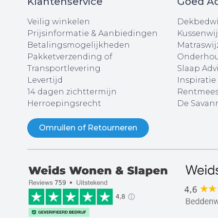
Klantenservice
Goed Ad
Veilig winkelen
Dekbedwi
Prijsinformatie & Aanbiedingen
Kussenwij
Betalingsmogelijkheden
Matraswij
Pakketverzending of
Onderhou
Transportlevering
Slaap Adv
Levertijd
Inspiratie
14 dagen zichttermijn
Rentmees
Herroepingsrecht
De Savann
Omruilen of Retourneren