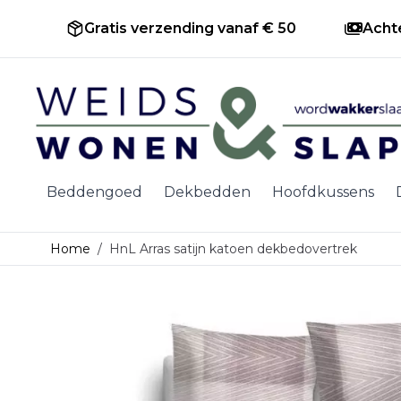
Gratis verzending vanaf € 50
Acht
Ga naar de inhoud
Beddengoed
Dekbedden
Hoofdkussens
Home
/
HnL Arras satijn katoen dekbedovertrek