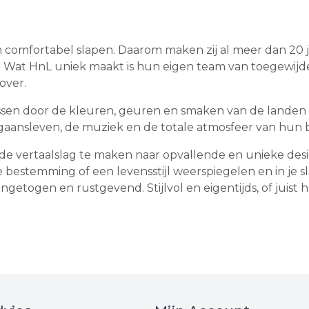
en comfortabel slapen. Daarom maken zij al meer dan 20 
Wat HnL uniek maakt is hun eigen team van toegewijde d
over.
ssen door de kleuren, geuren en smaken van de landen w
 uitgaansleven, de muziek en de totale atmosfeer van hu
 de vertaalslag te maken naar opvallende en unieke desig
re bestemming of een levensstijl weerspiegelen en in j
ngetogen en rustgevend. Stijlvol en eigentijds, of juist