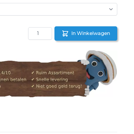
Aantal
In Winkelwagen
aar een vriend