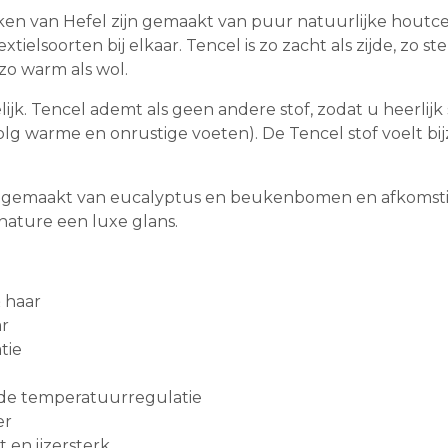
en van Hefel zijn gemaakt van puur natuurlijke houtce
ielsoorten bij elkaar. Tencel is zo zacht als zijde, zo st
 zo warm als wol.
jk. Tencel ademt als geen andere stof, zodat u heerlijk
g warme en onrustige voeten). De Tencel stof voelt bij
, gemaakt van eucalyptus en beukenbomen en afkomsti
 nature een luxe glans.
& haar
ar
atie
de temperatuurregulatie
er
 en ijzersterk