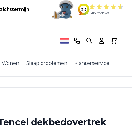
zichttermijn
9.3
6115 reviews
Telefoonnummer
Search
Cart
Wonen
Slaap problemen
Klantenservice
 Tencel dekbedovertrek