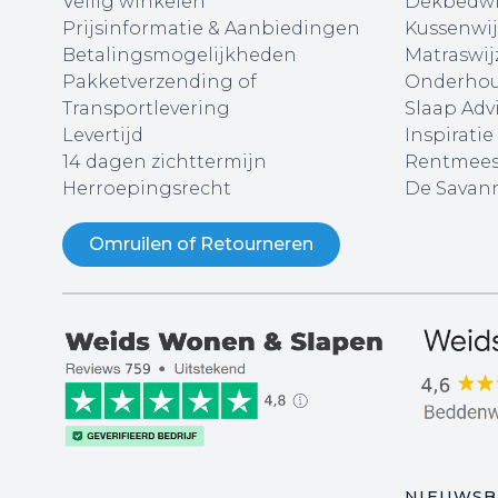
Veilig winkelen
Dekbedwi
Prijsinformatie & Aanbiedingen
Kussenwij
Betalingsmogelijkheden
Matraswij
Pakketverzending of
Onderhou
Transportlevering
Slaap Adv
Levertijd
Inspiratie
14 dagen zichttermijn
Rentmees
Herroepingsrecht
De Savann
Omruilen of Retourneren
NIEUWSB