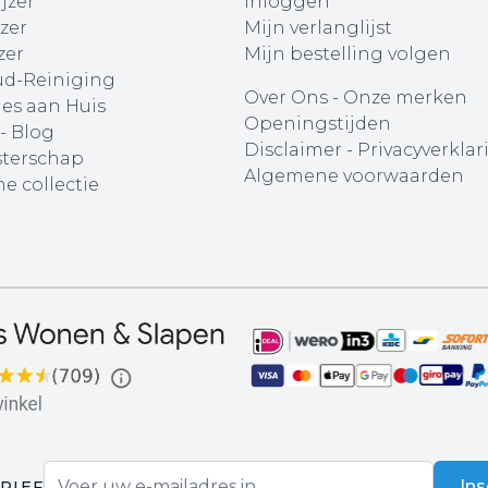
jzer
Inloggen
zer
Mijn verlanglijst
zer
Mijn bestelling volgen
d-Reiniging
Over Ons
-
Onze merken
ies aan Huis
Openingstijden
 - Blog
Disclaimer
-
Privacyverklar
terschap
Algemene voorwaarden
e collectie
E-mail adres
Ins
RIEF