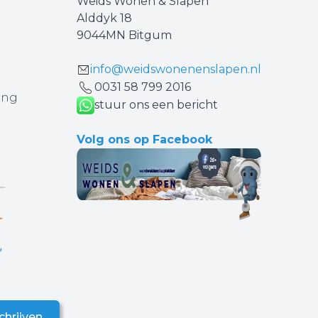
Weids Wonen & Slapen
Alddyk 18
9044MN Bitgum
info@weidswonenenslapen.nl
0031 ‪58 799 2016‬
ing
stuur ons een bericht
Volg ons op Facebook
chrijven