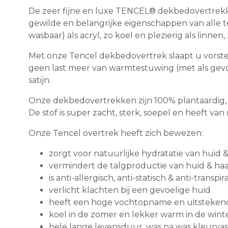
De zeer fijne en luxe TENCEL® dekbedovertrekk
gewilde en belangrijke eigenschappen van alle text
wasbaar) als acryl, zo koel en plezierig als linnen,
Met onze Tencel dekbedovertrek slaapt u vorsteli
geen last meer van warmtestuwing (met als gevol
satijn.
Onze dekbedovertrekken zijn 100% plantaardig
De stof is super zacht, sterk, soepel en heeft van
Onze Tencel overtrek heeft zich bewezen:
zorgt voor natuurlijke hydratatie van huid 
vermindert de talgproductie van huid & ha
is anti-allergisch, anti-statisch & anti-transpir
verlicht klachten bij een gevoelige huid
heeft een hoge vochtopname en uitsteken
koel in de zomer en lekker warm in de wint
hele lange levensduur, was na was kleurvast