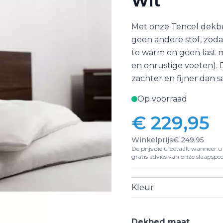
Wit
Met onze Tencel dekbed
geen andere stof, zodat
te warm en geen last 
en onrustige voeten). 
zachter en fijner dan sa
Op voorraad
€ 229,95
Vanaf:
Winkelprijs
€ 249,95
De prijs die u betaalt wanneer u d
gratis advies van onze slaapspeci
Kleur
Dekbed maat