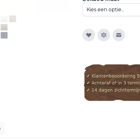
E-mail n
e