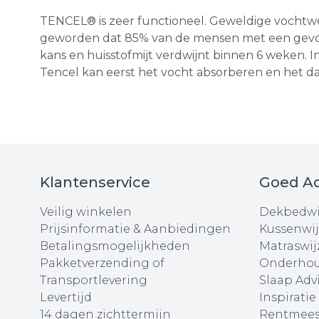
TENCEL® is zeer functioneel. Geweldige vochtwere
geworden dat 85% van de mensen met een gevoe
kans en huisstofmijt verdwijnt binnen 6 weken. I
Tencel kan eerst het vocht absorberen en het d
Klantenservice
Goed Ad
Veilig winkelen
Dekbedwi
Prijsinformatie & Aanbiedingen
Kussenwij
Betalingsmogelijkheden
Matraswij
Pakketverzending of
Onderhou
Transportlevering
Slaap Adv
Levertijd
Inspiratie
14 dagen zichttermijn
Rentmees