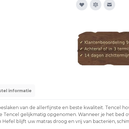
E-mail n
tel informatie
eslaken van de allerfijnste en beste kwaliteit. Tencel hou
 de Tencel gelijkmatig opgenomen. Wanneer je het bed o
efel blijft uw matras droog en vrij van bacteriën, schim