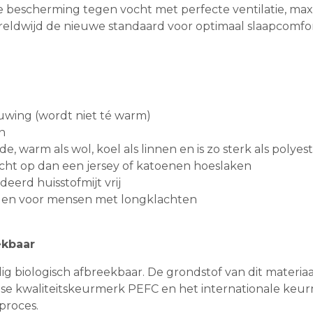
bescherming tegen vocht met perfecte ventilatie, maxim
wereldwijd de nieuwe standaard voor optimaal slaapcom
wing (wordt niet té warm)
n
, warm als wol, koel als linnen en is zo sterk als polyes
ht op dan een jersey of katoenen hoeslaken
eerd huisstofmijt vrij
olen voor mensen met longklachten
ekbaar
dig biologisch afbreekbaar. De grondstof van dit materia
 kwaliteitskeurmerk PEFC en het internationale keurm
proces.