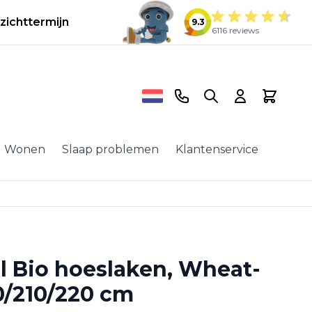
zichttermijn
9.3
6116 reviews
Telefoonnummer
Search
Cart
Wonen
Slaap problemen
Klantenservice
l Bio hoeslaken, Wheat-
0/210/220 cm