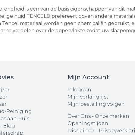
ndheid is een van de basis eigenschappen van dit materi
lige huid TENCEL® prefereert boven andere materialen
n Tencel materiaal worden geen chemicaliën gebruikt, ee
aarna verdelen over de oppervlakte zodat uw slaapomge
vies
Mijn Account
jzer
Inloggen
zer
Mijn verlanglijst
zer
Mijn bestelling volgen
d-Reiniging
Over Ons
-
Onze merken
ies aan Huis
Openingstijden
 - Blog
Disclaimer
-
Privacyverklar
terschap