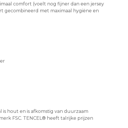
aal comfort (voelt nog fijner dan een jersey
fort gecombineerd met maximaal hygiëne en
ter
al is hout en is afkomstig van duurzaam
erk FSC. TENCEL® heeft talrijke prijzen