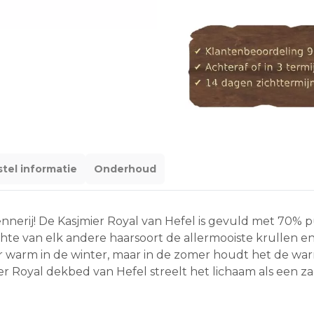
tel informatie
Onderhoud
nnerij! De Kasjmier Royal van Hefel is gevuld met 70% 
chte van elk andere haarsoort de allermooiste krullen e
r warm in de winter, maar in de zomer houdt het de warmt
r Royal dekbed van Hefel streelt het lichaam als een zac