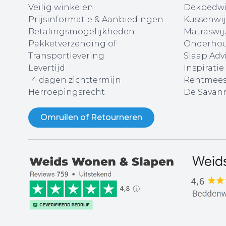
Veilig winkelen
Dekbedwi
Prijsinformatie & Aanbiedingen
Kussenwij
Betalingsmogelijkheden
Matraswij
Pakketverzending of
Onderhou
Transportlevering
Slaap Adv
Levertijd
Inspiratie
14 dagen zichttermijn
Rentmees
Herroepingsrecht
De Savann
Omruilen of Retourneren