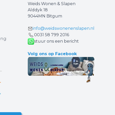
Weids Wonen & Slapen
Alddyk 18
9044MN Bitgum
info@weidswonenenslapen.nl
0031 ‪58 799 2016‬
ing
stuur ons een bericht
Volg ons op Facebook