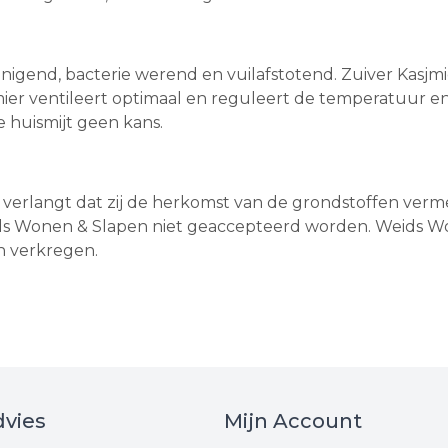
einigend, bacterie werend en vuilafstotend. Zuiver Kasj
mier ventileert optimaal en reguleert de temperatuur e
 huismijt geen kans.
verlangt dat zij de herkomst van de grondstoffen verm
s Wonen & Slapen niet geaccepteerd worden. Weids Wo
jn verkregen.
vies
Mijn Account