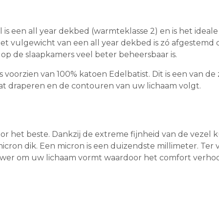
 is een all year dekbed (warmteklasse 2) en is het ide
Het vulgewicht van een all year dekbed is zó afgestemd 
p de slaapkamers veel beter beheersbaar is.
s voorzien van 100% katoen Edelbatist. Dit is een van de 
 laat draperen en de contouren van uw lichaam volgt.
r het beste. Dankzij de extreme fijnheid van de vezel k
micron dik. Een micron is een duizendste millimeter. Ter 
nauwer om uw lichaam vormt waardoor het comfort verho