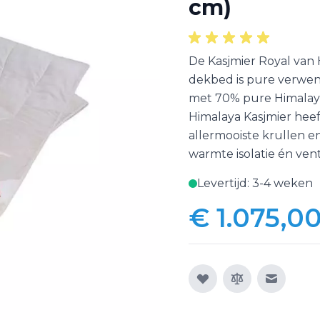
cm)
De Kasjmier Royal van 
dekbed is pure verwenn
met 70% pure Himalaya
Himalaya Kasjmier heef
allermooiste krullen e
warmte isolatie én venti
Levertijd: 3-4 weken
€ 1.075,0
E-mail n