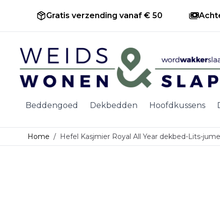
Gratis verzending vanaf € 50
Acht
Ga naar de inhoud
Beddengoed
Dekbedden
Hoofdkussens
Home
/
Hefel Kasjmier Royal All Year dekbed-Lits-jum