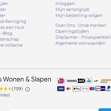
jzer
Inloggen
zer
Mijn verlanglijst
zer
Mijn bestelling volgen
d-Reiniging
Over Ons
-
Onze merken
ies aan Huis
Openingstijden
 - Blog
Disclaimer
-
Privacyverklar
terschap
Algemene voorwaarden
e collectie
E-mail adres