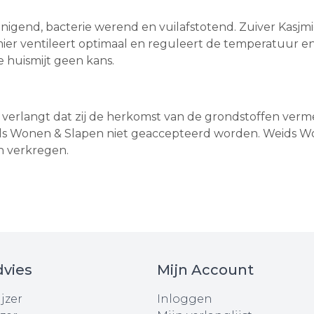
einigend, bacterie werend en vuilafstotend. Zuiver Kasj
mier ventileert optimaal en reguleert de temperatuur e
 huismijt geen kans.
verlangt dat zij de herkomst van de grondstoffen verm
s Wonen & Slapen niet geaccepteerd worden. Weids Wo
jn verkregen.
vies
Mijn Account
jzer
Inloggen