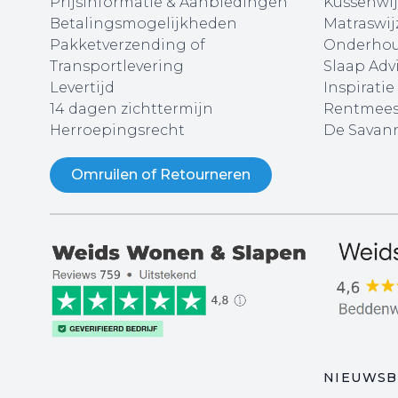
Prijsinformatie & Aanbiedingen
Kussenwij
Betalingsmogelijkheden
Matraswij
Pakketverzending of
Onderhou
Transportlevering
Slaap Adv
Levertijd
Inspiratie
14 dagen zichttermijn
Rentmees
Herroepingsrecht
De Savann
Omruilen of Retourneren
NIEUWSB