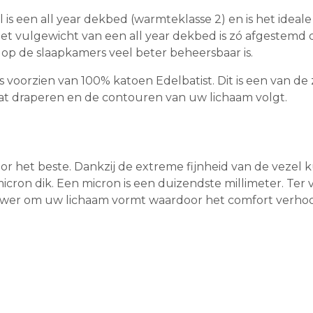
 is een all year dekbed (warmteklasse 2) en is het ide
Het vulgewicht van een all year dekbed is zó afgestemd 
p de slaapkamers veel beter beheersbaar is.
s voorzien van 100% katoen Edelbatist. Dit is een van de 
 laat draperen en de contouren van uw lichaam volgt.
r het beste. Dankzij de extreme fijnheid van de vezel k
micron dik. Een micron is een duizendste millimeter. Ter 
nauwer om uw lichaam vormt waardoor het comfort verho