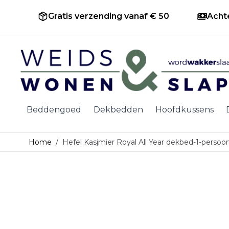
Gratis verzending vanaf € 50
Acht
Ga naar de inhoud
Beddengoed
Dekbedden
Hoofdkussens
Home
/
Hefel Kasjmier Royal All Year dekbed-1-persoo