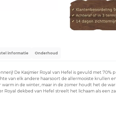
tel informatie
Onderhoud
nnerij! De Kasjmier Royal van Hefel is gevuld met 70% 
chte van elk andere haarsoort de allermooiste krullen e
r warm in de winter, maar in de zomer houdt het de warmt
r Royal dekbed van Hefel streelt het lichaam als een zac