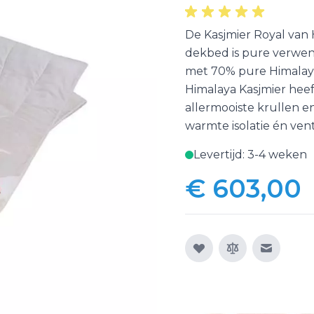
De Kasjmier Royal van 
dekbed is pure verwenn
met 70% pure Himalaya
Himalaya Kasjmier heef
allermooiste krullen e
warmte isolatie én venti
Levertijd: 3-4 weken
€ 603,00
E-mail n