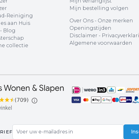
zer
Mijn verlanglijst
zer
Mijn bestelling volgen
d-Reiniging
Over Ons
-
Onze merken
ies aan Huis
Openingstijden
 - Blog
Disclaimer
-
Privacyverklar
terschap
Algemene voorwaarden
e collectie
E-mail adres
Ins
RIEF