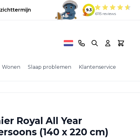
zichttermijn
9.3
6115 reviews
Telefoonnummer
Search
Cart
Wonen
Slaap problemen
Klantenservice
ier Royal All Year
rsoons (140 x 220 cm)