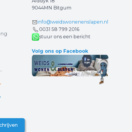
Alddyk 18
9044MN Bitgum
info@weidswonenenslapen.nl
0031 ‪58 799 2016‬
ing
stuur ons een bericht
Volg ons op Facebook
chrijven