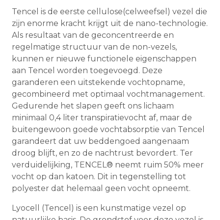
Tencel is de eerste cellulose(celweefsel) vezel die
zijn enorme kracht krijgt uit de nano-technologie.
Als resultaat van de geconcentreerde en
regelmatige structuur van de non-vezels,
kunnen er nieuwe functionele eigenschappen
aan Tencel worden toegevoegd. Deze
garanderen een uitstekende vochtopname,
gecombineerd met optimaal vochtmanagement.
Gedurende het slapen geeft ons lichaam
minimaal 0,4 liter transpiratievocht af, maar de
buitengewoon goede vochtabsorptie van Tencel
garandeert dat uw beddengoed aangenaam
droog blijft, en zo de nachtrust bevordert. Ter
verduidelijking, TENCEL® neemt ruim 50% meer
vocht op dan katoen. Dit in tegenstelling tot
polyester dat helemaal geen vocht opneemt.
Lyocell (Tencel) is een kunstmatige vezel op
natuurlijke basis. De grondstof voor deze vezel is