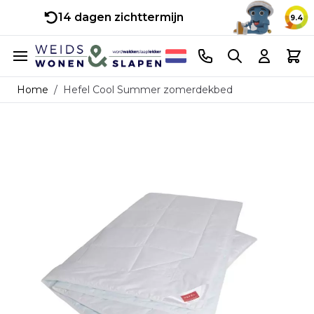
14 dagen zichttermijn
9.4
Ga naar de inhoud
Telefoonnummer
Search
Cart
Home
/
Hefel Cool Summer zomerdekbed