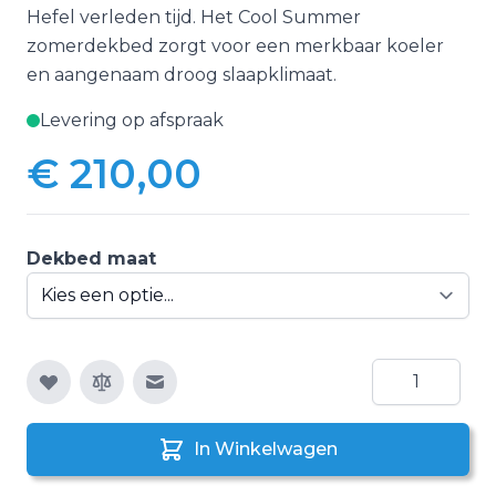
Hefel verleden tijd. Het Cool Summer
zomerdekbed zorgt voor een merkbaar koeler
en aangenaam droog slaapklimaat.
Levering op afspraak
€ 210,00
Vanaf:
Dekbed maat
Aantal
E-mail naar een vriend
In Winkelwagen