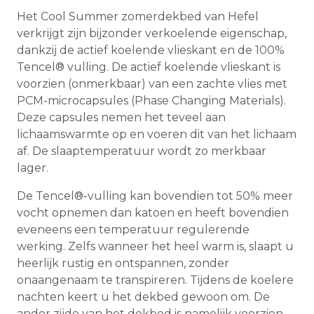
Het Cool Summer zomerdekbed van Hefel
verkrijgt zijn bijzonder verkoelende eigenschap,
dankzij de actief koelende vlieskant en de 100%
Tencel® vulling. De actief koelende vlieskant is
voorzien (onmerkbaar) van een zachte vlies met
PCM-microcapsules (Phase Changing Materials).
Deze capsules nemen het teveel aan
lichaamswarmte op en voeren dit van het lichaam
af. De slaaptemperatuur wordt zo merkbaar
lager.
De Tencel®-vulling kan bovendien tot 50% meer
vocht opnemen dan katoen en heeft bovendien
eveneens een temperatuur regulerende
werking. Zelfs wanneer het heel warm is, slaapt u
heerlijk rustig en ontspannen, zonder
onaangenaam te transpireren. Tijdens de koelere
nachten keert u het dekbed gewoon om. De
ander zijde van het dekbed is namelijk voorzien