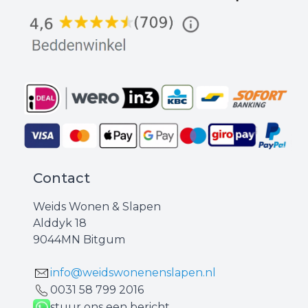
Contact
Weids Wonen & Slapen
Alddyk 18
9044MN Bitgum
info@weidswonenenslapen.nl
0031 ‪58 799 2016‬
stuur ons een bericht