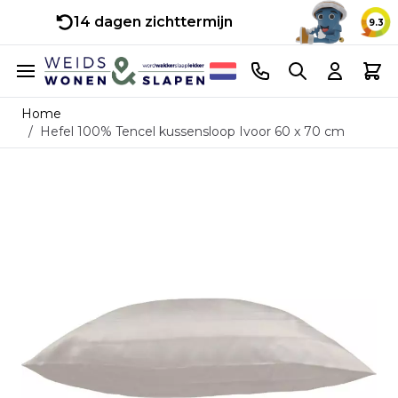
14 dagen zichttermijn
9.3
Ga naar de inhoud
Telefoonnummer
Search
Cart
Home
/
Hefel 100% Tencel kussensloop Ivoor 60 x 70 cm