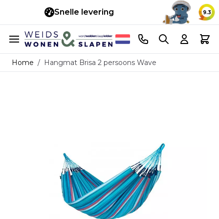
Snelle levering
14 d
9.3
Ga naar de inhoud
Telefoonnummer
Search
Cart
Home
/
Hangmat Brisa 2 persoons Wave