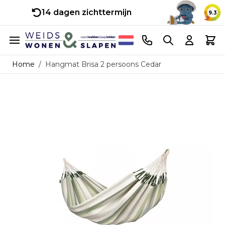
14 dagen zichttermijn
9.3
Ga naar de inhoud
Telefoonnummer
Search
Cart
Home
/
Hangmat Brisa 2 persoons Cedar