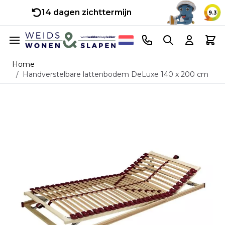
14 dagen zichttermijn
9.3
Ga naar de inhoud
Telefoonnummer
Search
Cart
Home
/
Handverstelbare lattenbodem DeLuxe 140 x 200 cm