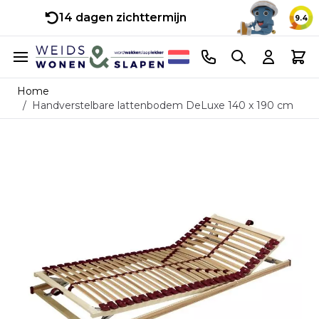
14 dagen zichttermijn
9.4
Ga naar de inhoud
Telefoonnummer
Search
Cart
Home
/
Handverstelbare lattenbodem DeLuxe 140 x 190 cm