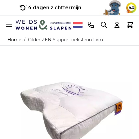
14 dagen zichttermijn
9.3
Ga naar de inhoud
Telefoonnummer
Search
Cart
Home
/
Gilder ZEN Support neksteun Firm