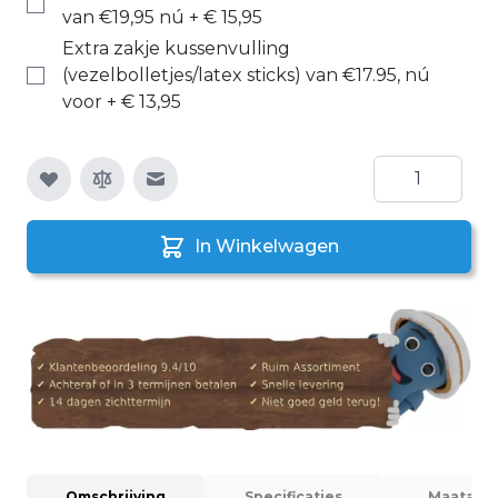
van €19,95 nú
+
€ 15,95
Extra zakje kussenvulling
(vezelbolletjes/latex sticks) van €17.95, nú
voor
+
€ 13,95
Aantal
E-mail naar een vriend
In Winkelwagen
Omschrijving
Specificaties
Maatadvi