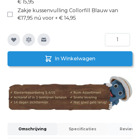
€ 15,95
Zakje kussenvulling Collorfill Blauw van
€17,95 nú voor
+
€ 14,95
Aantal
E-mail naar een vriend
In Winkelwagen
Omschrijving
Specificaties
Reviews (