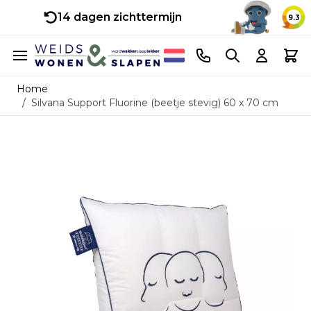
14 dagen zichttermijn
9.3
Ga naar de inhoud
Telefoonnummer
Search
Cart
Home
/
Silvana Support Fluorine (beetje stevig) 60 x 70 cm