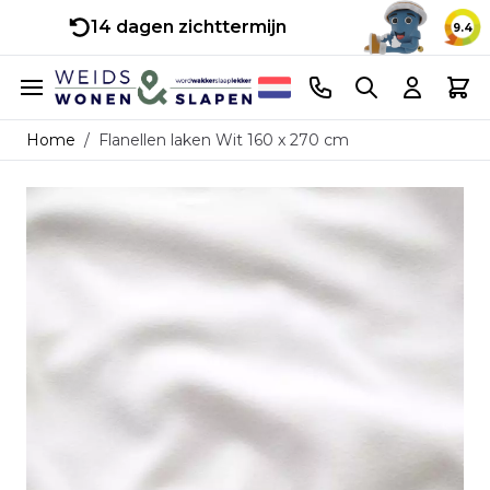
14 dagen zichttermijn
9.4
Ga naar de inhoud
Telefoonnummer
Search
Cart
Home
/
Flanellen laken Wit 160 x 270 cm