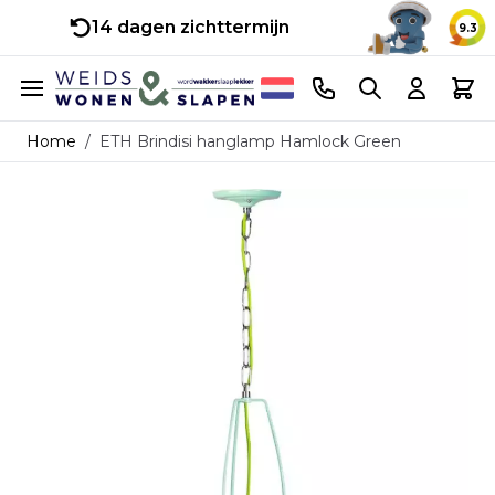
14 dagen zichttermijn
9.3
Ga naar de inhoud
Telefoonnummer
Search
Cart
Home
/
ETH Brindisi hanglamp Hamlock Green