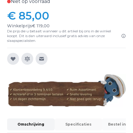
Niet op voorraad
€ 85,00
Winkelprijs
€ 119,00
De prijs die u betaalt wanneer u dit artikel bij ons in de winkel
koopt. Dit is dan uiteraard inclusief gratis advies van onze
slaapspecialisten.
E-mail naar een vriend
Omschrijving
Specificaties
Bestel info