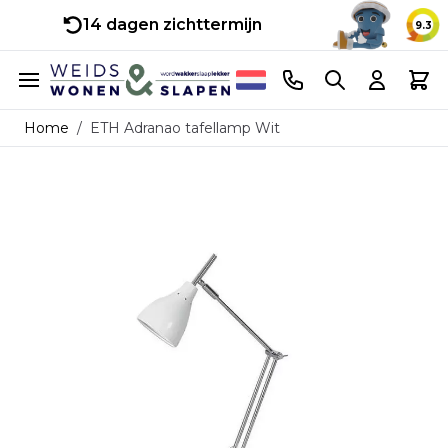
14 dagen zichttermijn
9.3
Ga naar de inhoud
Telefoonnummer
Search
Cart
Home
/
ETH Adranao tafellamp Wit