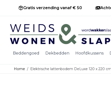
Gratis verzending vanaf € 50
Acht
Ga naar de inhoud
Beddengoed
Dekbedden
Hoofdkussens
Home
/
Elektrische lattenbodem DeLuxe 120 x 220 c