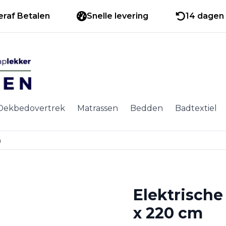
eraf Betalen
Snelle levering
14 dagen 
Dekbedovertrek
Matrassen
Bedden
Badtextiel
m
Elektrisch
x 220 cm