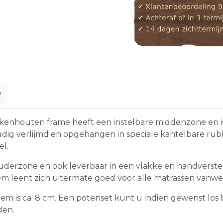
e
enhouten frame heeft een instelbare middenzone en is 
rvoudig verlijmd en opgehangen in speciale kantelbare 
el.
ouderzone en ook leverbaar in een vlakke en handverste
em leent zich uitermate goed voor alle matrassen vanw
em is ca. 8 cm. Een potenset kunt u indien gewenst los 
den.