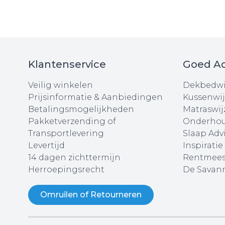
Klantenservice
Goed Ad
Veilig winkelen
Dekbedwi
Prijsinformatie & Aanbiedingen
Kussenwij
Betalingsmogelijkheden
Matraswij
Pakketverzending of
Onderhou
Transportlevering
Slaap Adv
Levertijd
Inspiratie
14 dagen zichttermijn
Rentmees
Herroepingsrecht
De Savann
Omruilen of Retourneren