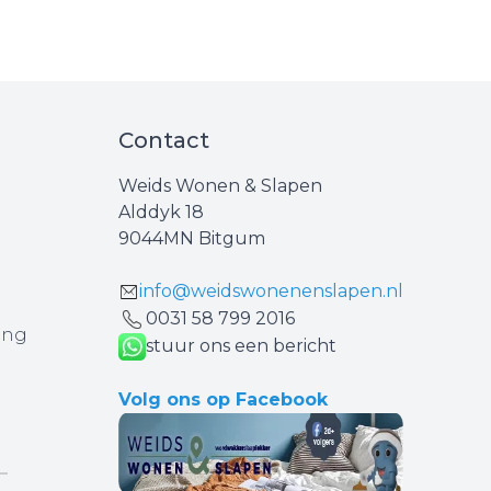
Contact
Weids Wonen & Slapen
Alddyk 18
9044MN Bitgum
info@weidswonenenslapen.nl
0031 ‪58 799 2016‬
ing
stuur ons een bericht
Volg ons op Facebook