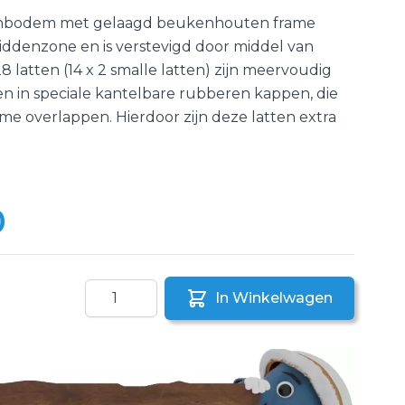
tenbodem met gelaagd beukenhouten frame
iddenzone en is verstevigd door middel van
 latten (14 x 2 smalle latten) zijn meervoudig
n in speciale kantelbare rubberen kappen, die
e overlappen. Hierdoor zijn deze latten extra
0
Aantal
In Winkelwagen
aar een vriend