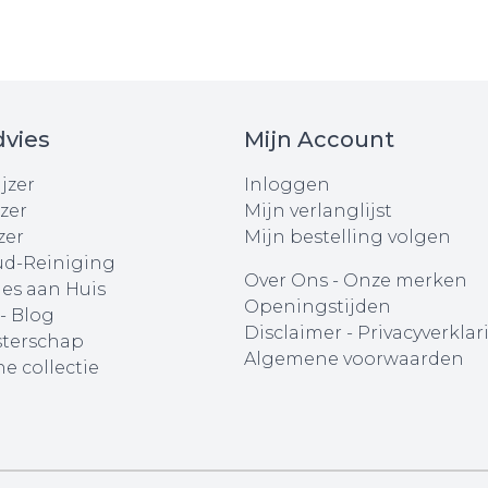
vies
Mijn Account
jzer
Inloggen
zer
Mijn verlanglijst
zer
Mijn bestelling volgen
d-Reiniging
Over Ons
-
Onze merken
ies aan Huis
Openingstijden
 - Blog
Disclaimer
-
Privacyverklar
terschap
Algemene voorwaarden
e collectie