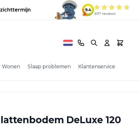
zichttermijn
9.4
6117 reviews
Telefoonnummer
Search
Cart
Wonen
Slaap problemen
Klantenservice
e lattenbodem DeLuxe 120