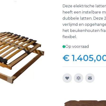
Deze elektrische lat
heeft een instelbare m
dubbele latten. Deze 28
verlijmd en opgehange
het beukenhouten fram
flexibel.
Op voorraad
€ 1.405,0
E-mail n