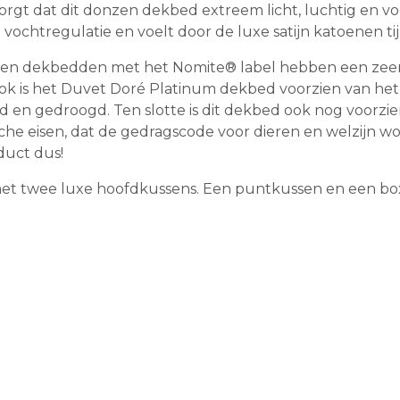
zorgt dat dit donzen dekbed extreem licht, luchtig en 
chtregulatie en voelt door de luxe satijn katoenen tijk
onzen dekbedden met het Nomite® label hebben een zeer
Ook is het Duvet Doré Platinum dekbed voorzien van he
d en gedroogd. Ten slotte is dit dekbed ook nog voorzie
he eisen, dat de gedragscode voor dieren en welzijn wo
duct dus!
et twee luxe hoofdkussens. Een puntkussen en een box