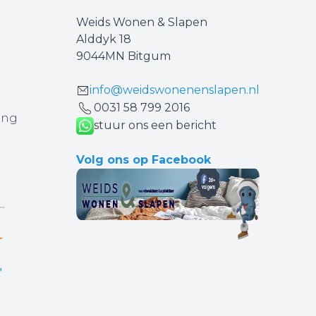
Weids Wonen & Slapen
Alddyk 18
9044MN Bitgum
info@weidswonenenslapen.nl
0031 ‪58 799 2016‬
ing
stuur ons een bericht
Volg ons op Facebook