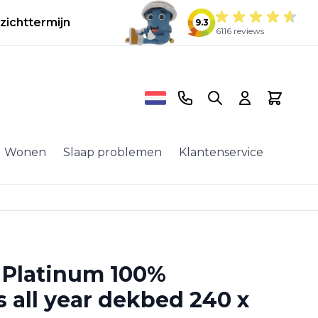
zichttermijn
9.3
6116 reviews
Telefoonnummer
Search
Cart
Wonen
Slaap problemen
Klantenservice
 Platinum 100%
all year dekbed 240 x