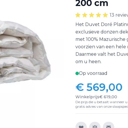
200 cm
13 revie
Het Duvet Doré Platinu
exclusieve donzen dek
met 100% Mazurische g
voorzien van een hele 
Daarmee valt het Duv
om u heen.
Op voorraad
€ 569,00
Winkelprijs
€ 619,00
De prijs die u betaalt wanneer u d
gratis advies van onze slaapspeci