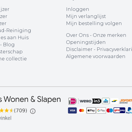
jzer
Inloggen
zer
Mijn verlanglijst
zer
Mijn bestelling volgen
d-Reiniging
Over Ons
-
Onze merken
ies aan Huis
Openingstijden
 - Blog
Disclaimer
-
Privacyverklar
terschap
Algemene voorwaarden
e collectie