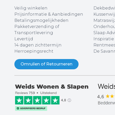
Veilig winkelen
Dekbedwi
Prijsinformatie & Aanbiedingen
Kussenwij
Betalingsmogelijkheden
Matraswij
Pakketverzending of
Onderhou
Transportlevering
Slaap Adv
Levertijd
Inspiratie
14 dagen zichttermijn
Rentmees
Herroepingsrecht
De Savann
Omruilen of Retourneren