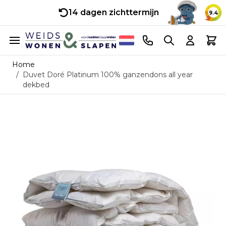
14 dagen zichttermijn
9.4
Ga naar de inhoud
Telefoonnummer
Search
Cart
Home
/
Duvet Doré Platinum 100% ganzendons all year
dekbed