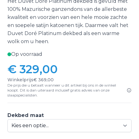
Het Duvet Doré Platinum dekbed is gevuld met
100% Mazurische ganzendons van de allerbeste
kwaliteit en voorzien van een hele mooie zachte
en soepele satijn katoenen tijk. Daarmee valt het
Duvet Doré Platinum dekbed als een warme
wolk om u heen.
Op voorraad
€ 329,00
Vanaf:
Winkelprijs
€ 369,00
De prijs die u betaalt wanneer u dit artikel bij ons in de winkel
koopt. Dit is dan uiteraard inclusief gratis advies van onze
slaapspecialisten.
Dekbed maat