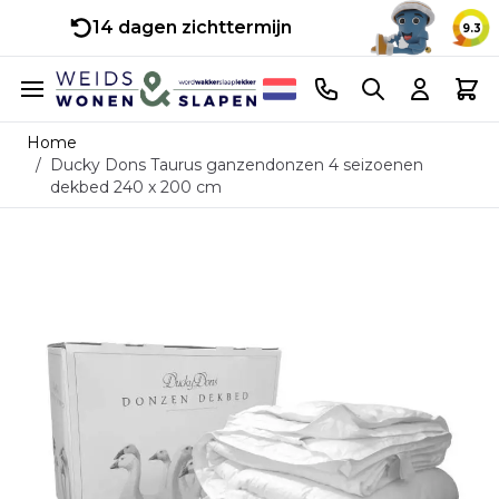
14 dagen zichttermijn
9.3
Ga naar de inhoud
Telefoonnummer
Search
Cart
Home
/
Ducky Dons Taurus ganzendonzen 4 seizoenen
dekbed 240 x 200 cm