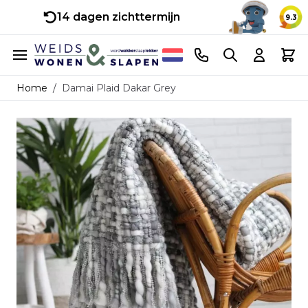
14 dagen zichttermijn
9.3
Ga naar de inhoud
Telefoonnummer
Search
Cart
Home
/
Damai Plaid Dakar Grey