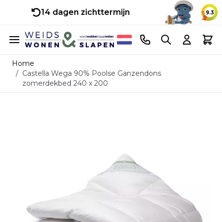
14 dagen zichttermijn
9.3
Ga naar de inhoud
Telefoonnummer
Search
Cart
Home
/
Castella Wega 90% Poolse Ganzendons
zomerdekbed 240 x 200