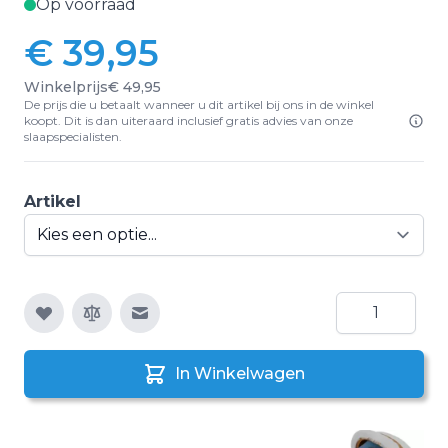
Op voorraad
€ 39,95
Vanaf:
Winkelprijs
€ 49,95
De prijs die u betaalt wanneer u dit artikel bij ons in de winkel
koopt. Dit is dan uiteraard inclusief gratis advies van onze
slaapspecialisten.
Artikel
Aantal
E-mail naar een vriend
In Winkelwagen