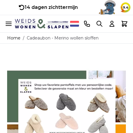
14 dagen zichttermijn
9.4
Ga naar de inhoud
Telefoonnummer
Search
Cart
Home
/
Cadeaubon - Merino wollen sloffen