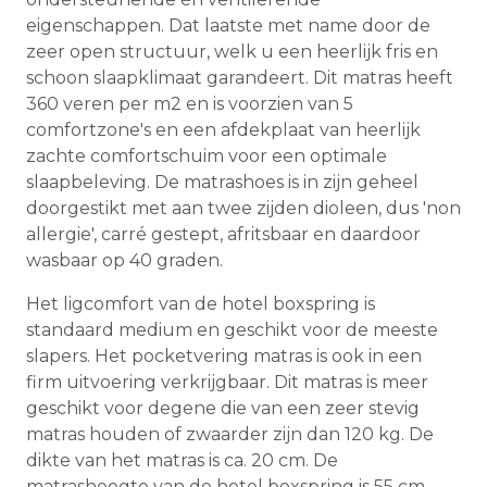
eigenschappen. Dat laatste met name door de
zeer open structuur, welk u een heerlijk fris en
schoon slaapklimaat garandeert. Dit matras heeft
360 veren per m2 en is voorzien van 5
comfortzone's en een afdekplaat van heerlijk
zachte comfortschuim voor een optimale
slaapbeleving. De matrashoes is in zijn geheel
doorgestikt met aan twee zijden dioleen, dus 'non
allergie', carré gestept, afritsbaar en daardoor
wasbaar op 40 graden.
Het ligcomfort van de hotel boxspring is
standaard medium en geschikt voor de meeste
slapers. Het pocketvering matras is ook in een
firm uitvoering verkrijgbaar. Dit matras is meer
geschikt voor degene die van een zeer stevig
matras houden of zwaarder zijn dan 120 kg. De
dikte van het matras is ca. 20 cm. De
matrashoogte van de hotel boxspring is 55 cm.