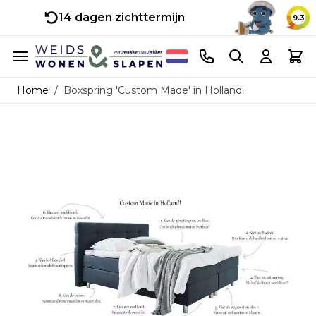
14 dagen zichttermijn
9.3
Ga naar de inhoud
Telefoonnummer
Search
Cart
Home
/
Boxspring 'Custom Made' in Holland!