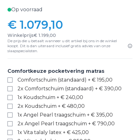
Op voorraad
€ 1.079,10
Winkelprijs
€ 1.199,00
De prijs die u betaalt wanneer u dit artikel bij ons in de winkel
koopt. Dit is dan uiteraard inclusief gratis advies van onze
slaapspecialisten.
Comfortkeuze pocketvering matras
Comfortschuim (standaard)
+
€ 195,00
2x Comfortschuim (standaard)
+
€ 390,00
1x Koudschuim
+
€ 240,00
2x Koudschuim
+
€ 480,00
1x Angel Pearl traagschuim
+
€ 395,00
2x Angel Pearl traagschuim
+
€ 790,00
1x Vita talaly latex
+
€ 425,00