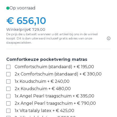
Op voorraad
€ 656,10
Winkelprijs
€ 729,00
De prijs die u betaalt wanneer u dit artikel bij ons in de winkel
koopt. Dit is dan uiteraard inclusief gratis advies van onze
slaapspecialisten.
Comfortkeuze pocketvering matras
Comfortschuim (standaard)
+
€ 195,00
2x Comfortschuim (standaard)
+
€ 390,00
1x Koudschuim
+
€ 240,00
2x Koudschuim
+
€ 480,00
1x Angel Pearl traagschuim
+
€ 395,00
2x Angel Pearl traagschuim
+
€ 790,00
1x Vita talaly latex
+
€ 425,00