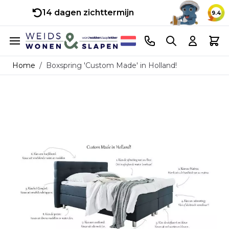
14 dagen zichttermijn
9.4
Ga naar de inhoud
Telefoonnummer
Search
Cart
Home
/
Boxspring 'Custom Made' in Holland!