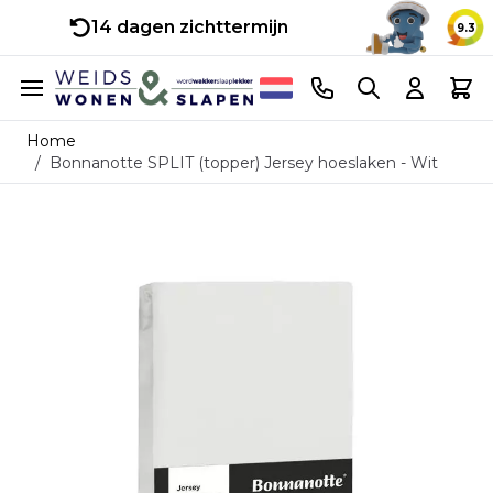
14 dagen zichttermijn
9.3
Ga naar de inhoud
Telefoonnummer
Search
Cart
Home
/
Bonnanotte SPLIT (topper) Jersey hoeslaken - Wit