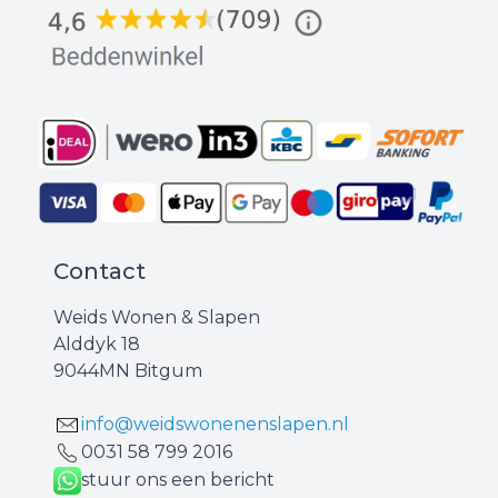
Contact
Weids Wonen & Slapen
Alddyk 18
9044MN Bitgum
info@weidswonenenslapen.nl
0031 ‪58 799 2016‬
stuur ons een bericht