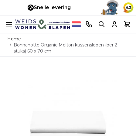
Snelle levering
14 d
9.3
Ga naar de inhoud
Telefoonnummer
Search
Cart
Home
/
Bonnanotte Organic Molton kussenslopen (per 2
stuks) 60 x 70 cm