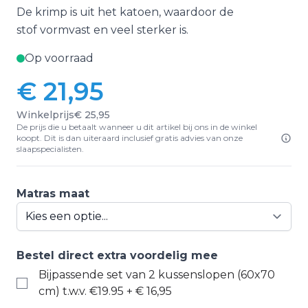
De krimp is uit het katoen, waardoor de
stof vormvast en veel sterker is.
Op voorraad
€ 21,95
Vanaf:
Winkelprijs
€ 25,95
De prijs die u betaalt wanneer u dit artikel bij ons in de winkel
koopt. Dit is dan uiteraard inclusief gratis advies van onze
slaapspecialisten.
Matras maat
Bestel direct extra voordelig mee
Bijpassende set van 2 kussenslopen (60x70
cm) t.w.v. €19.95
+
€ 16,95