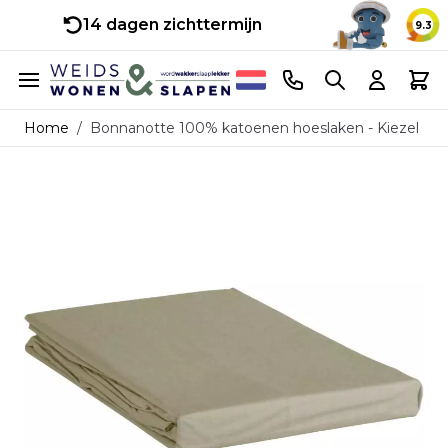
14 dagen zichttermijn
9.3
Ga naar de inhoud
Telefoonnummer
Search
Cart
Home
/
Bonnanotte 100% katoenen hoeslaken - Kiezel