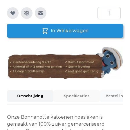
Aantal
E-mail naar een vriend
In Winkelwagen
Omschrijving
Specificaties
Bestel info
Onze Bonnanotte katoenen hoeslaken is
gemaakt van 100% zuiver gemerceriseerd