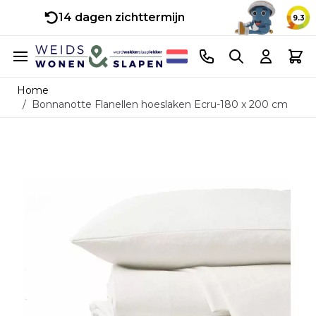
14 dagen zichttermijn
9.3
Ga naar de inhoud
Telefoonnummer
Search
Cart
Home
/
Bonnanotte Flanellen hoeslaken Ecru-180 x 200 cm